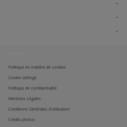
A propos de Sikkens
Contactez nous
Ouvrir un magasin PASS
Trimetal
Sikkens Solutions
Polyfilla Pro
Wiki Peinture
Développement durable
Où jeter son pot de peinture ?
Politique en matière de cookies
Cookie settings
Politique de confidentialité
Mentions Légales
Conditions Générales d'Utilisation
Crédits photos