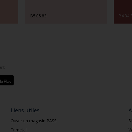
B5.05.83
B4.34.
ert
Liens utiles
A
Ouvrir un magasin PASS
S
Trimetal
W