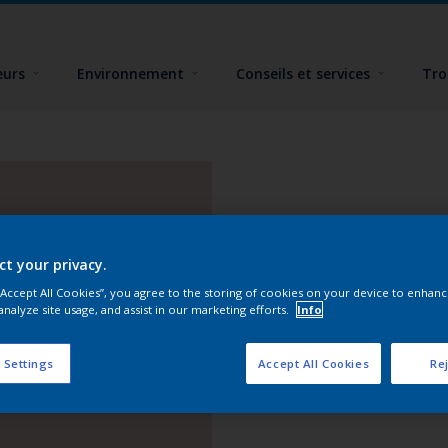
eurs
Environnement
Conseils et services
Tro
ct your privacy.
 “Accept All Cookies”, you agree to the storing of cookies on your device to enhanc
analyze site usage, and assist in our marketing efforts.
Info
 Settings
Accept All Cookies
Rej