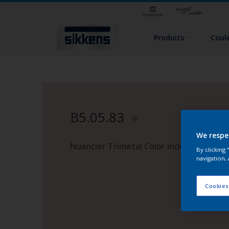
Produits
Coul
B5.05.83
We respe
Nuancier Trimetal Color Index 2
By clicking
navigation, 
Cookies