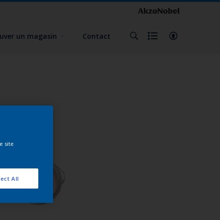
uver un magasin
Contact
e site
ect All