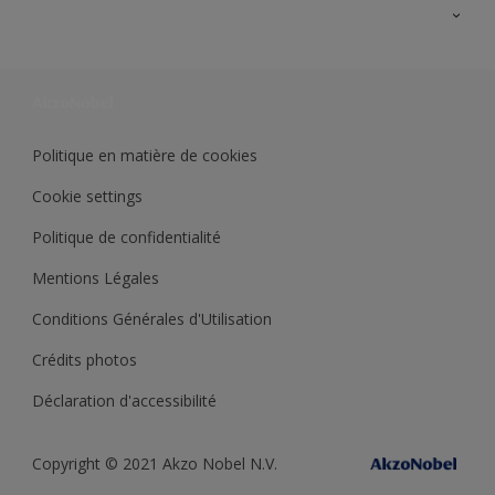
Ouvrir un magasin PASS
Trimetal
Sikkens Solutions
Polyfilla Pro
Wiki Peinture
Développement durable
Où jeter son pot de peinture ?
Politique en matière de cookies
Cookie settings
Politique de confidentialité
Mentions Légales
Conditions Générales d'Utilisation
Crédits photos
Déclaration d'accessibilité
Copyright © 2021 Akzo Nobel N.V.