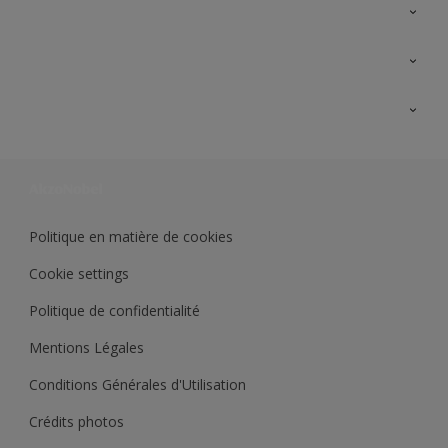
A propos de Sikkens
Contactez nous
Ouvrir un magasin PASS
Trimetal
Sikkens Solutions
Polyfilla Pro
Wiki Peinture
Développement durable
Où jeter son pot de peinture ?
Politique en matière de cookies
Cookie settings
Politique de confidentialité
Mentions Légales
Conditions Générales d'Utilisation
Crédits photos