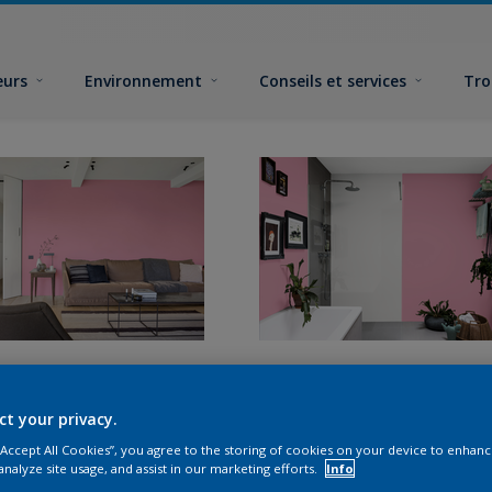
eurs
Environnement
Conseils et services
Tro
ct your privacy.
 “Accept All Cookies”, you agree to the storing of cookies on your device to enhanc
analyze site usage, and assist in our marketing efforts.
Info