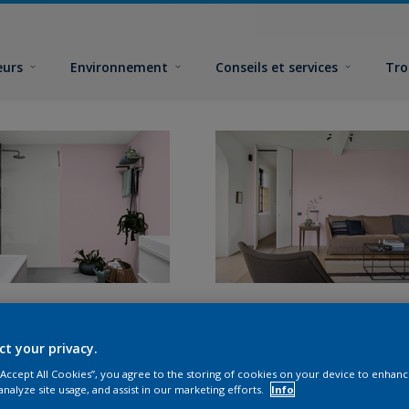
eurs
Environnement
Conseils et services
Tro
ct your privacy.
 “Accept All Cookies”, you agree to the storing of cookies on your device to enhanc
analyze site usage, and assist in our marketing efforts.
Info