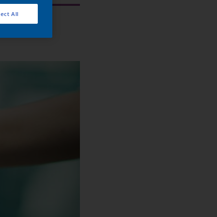
ect All