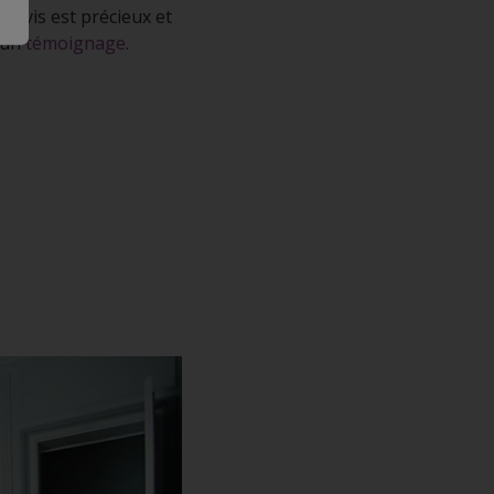
n avis est précieux et
e un
témoignage
.