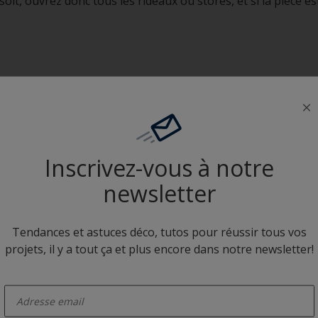
 soit, ouvrez donc tous les rideaux ou stores, et si la pièce 
ion intérieure sont des expériences très personnelles. Laisse
r examiner le travail terminé. Ne soyez pas trop pressé de
à écouter ses réactions.
Inscrivez-vous à notre
newsletter
ssements
re anxieux lorsqu'ils voient un projet terminé. Une fois qu'ils
s professionnel sur les
finitions
et sur les raisons pour lesq
Tendances et astuces déco, tutos pour réussir tous vos
.
projets, il y a tout ça et plus encore dans notre newsletter!
enter-your-email
nt à donner son avis