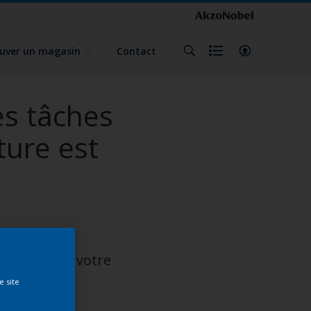
uver un magasin
Contact
es tâches
ture est
 assurer que votre
e site