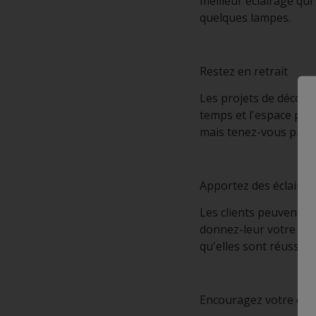
meilleur éclairage qui
quelques lampes.
Restez en retrait
Les projets de décorat
temps et l'espace pou
mais tenez-vous prêt 
Apportez des éclairci
Les clients peuvent êt
donnez-leur votre avi
qu'elles sont réussies
Encouragez votre clie