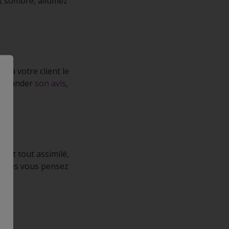
est sombre, allumez
z à votre client le
 demander
son avis
,
 ont tout assimilé,
uelles vous pensez