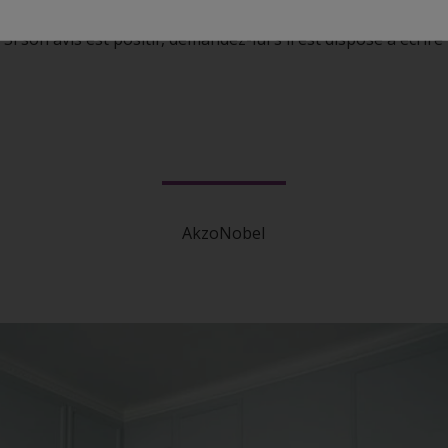
ander l'avis de votre client. Dites à votre client combien so
 Si son avis est positif, demandez-lui s'il est disposé à écrir
AkzoNobel