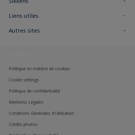
Sikkens
A propos de Sikkens
Liens utiles
Contactez nous
Ouvrir un magasin PASS
Autres sites
Trimetal
Sikkens Solutions
Polyfilla Pro
Wiki Peinture
Développement durable
Où jeter son pot de peinture ?
Politique en matière de cookies
Cookie settings
Politique de confidentialité
Mentions Légales
Conditions Générales d'Utilisation
Crédits photos