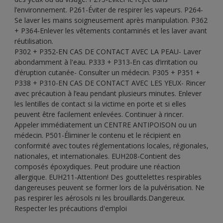
l’environnement. P261-Éviter de respirer les vapeurs. P264-
Se laver les mains soigneusement après manipulation. P362
+ P364-Enlever les vêtements contaminés et les laver avant
réutilisation.
P302 + P352-EN CAS DE CONTACT AVEC LA PEAU- Laver
abondamment à l'eau. P333 + P313-En cas d’irritation ou
d’éruption cutanée- Consulter un médecin. P305 + P351 +
P338 + P310-EN CAS DE CONTACT AVEC LES YEUX- Rincer
avec précaution à l’eau pendant plusieurs minutes. Enlever
les lentilles de contact si la victime en porte et si elles
peuvent être facilement enlevées. Continuer à rincer.
Appeler immédiatement un CENTRE ANTIPOISON ou un
médecin. P501-Éliminer le contenu et le récipient en
conformité avec toutes réglementations locales, régionales,
nationales, et internationales. EUH208-Contient des
composés époxydiques. Peut produire une réaction
allergique. EUH211-Attention! Des gouttelettes respirables
dangereuses peuvent se former lors de la pulvérisation. Ne
pas respirer les aérosols ni les brouillards.Dangereux.
Respecter les précautions d'emploi