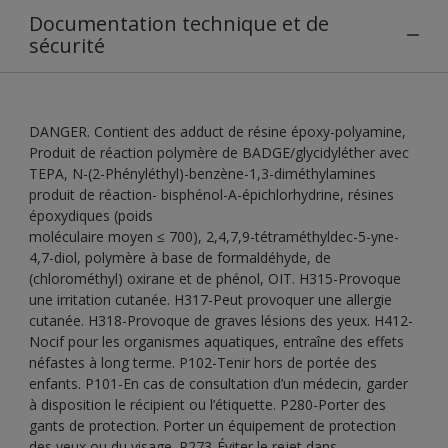
Documentation technique et de
sécurité
DANGER. Contient des adduct de résine époxy-polyamine,
Produit de réaction polymère de BADGE/glycidyléther avec
TEPA, N-(2-Phényléthyl)-benzène-1,3-diméthylamines
produit de réaction- bisphénol-A-épichlorhydrine, résines
époxydiques (poids
moléculaire moyen ≤ 700), 2,4,7,9-tétraméthyldec-5-yne-
4,7-diol, polymère à base de formaldéhyde, de
(chlorométhyl) oxirane et de phénol, OIT. H315-Provoque
une irritation cutanée. H317-Peut provoquer une allergie
cutanée. H318-Provoque de graves lésions des yeux. H412-
Nocif pour les organismes aquatiques, entraîne des effets
néfastes à long terme. P102-Tenir hors de portée des
enfants. P101-En cas de consultation d’un médecin, garder
à disposition le récipient ou l’étiquette. P280-Porter des
gants de protection. Porter un équipement de protection
des yeux ou du visage. P273-Éviter le rejet dans