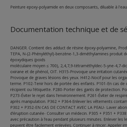
Peinture epoxy-polyamide en deux composants, diluable à l'eau
Documentation technique et de sé
DANGER. Contient des adduct de résine époxy-polyamine, Produ
TEPA, N-(2-Phényléthyl)-benzène-1,3-diméthylamines produit de 
époxydiques (poids
moléculaire moyen ≤ 700), 2,4,7,9-tétraméthyldec-5-yne-4,7-di
oxirane et de phénol, OIT. H315-Provoque une irritation cutané
Provoque de graves lésions des yeux. H412-Nocif pour les orga
terme. P102-Tenir hors de portée des enfants. P101-En cas de c
récipient ou l’étiquette. P280-Porter des gants de protection. 
P273-Éviter le rejet dans l’environnement. P261-Éviter de respi
après manipulation. P362 + P364-Enlever les vêtements contaminé
P302 + P352-EN CAS DE CONTACT AVEC LA PEAU- Laver abondam
d’éruption cutanée- Consulter un médecin. P305 + P351 + P
avec précaution à l’eau pendant plusieurs minutes. Enlever les lent
peuvent être facilement enlevées. Continuer à rincer. Appel