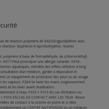
.
curité
it de réaction polymère de BADGE/glycidyléther avec
réaction- bisphénol-A-épichlorhydrine, résines
ol, polymère à base de formaldéhyde, de (chlorométhyl)
e. H317-Peut provoquer une allergie cutanée. H318-
nismes aquatiques, entraîne des effets néfastes à long
onsultation d’un médecin, garder à disposition le
Porter un équipement de protection des yeux ou du visage.
rer les vapeurs. P264-Se laver les mains soigneusement
s et les laver avant réutilisation.
ment à l'eau. P333 + P313-En cas d’irritation ou
338 + P310-EN CAS DE CONTACT AVEC LES YEUX- Rincer
illes de contact si la victime en porte et si elles
er immédiatement un CENTRE ANTIPOISON ou un médecin.