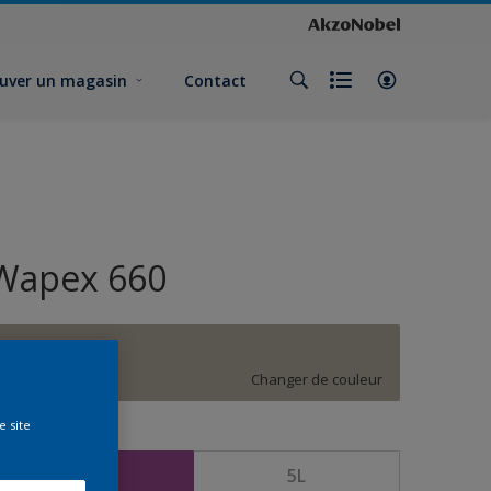
uver un magasin
Contact
Wapex 660
G7.06.64
Changer de couleur
e site
ormat
1L
5L