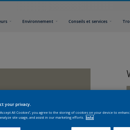
eurs
Environnement
Conseils et services
Tro
ct your privacy.
 “Accept All Cookies”, you agree to the storing of cookies on your device to enhanc
F
analyze site usage, and assist in our marketing efforts.
Info