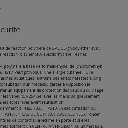
.
curité
it de réaction polymère de BADGE/glycidyléther avec
réaction- bisphénol-A-épichlorhydrine, résines
ol, polymère à base de formaldéhyde, de (chlorométhyl)
e. H317-Peut provoquer une allergie cutanée. H318-
nismes aquatiques, entraîne des effets néfastes à long
onsultation d’un médecin, garder à disposition le
Porter un équipement de protection des yeux ou du visage.
rer les vapeurs. P264-Se laver les mains soigneusement
s et les laver avant réutilisation.
ment à l'eau. P333 + P313-En cas d’irritation ou
338 + P310-EN CAS DE CONTACT AVEC LES YEUX- Rincer
illes de contact si la victime en porte et si elles
er immédiatement un CENTRE ANTIPOISON ou un médecin.