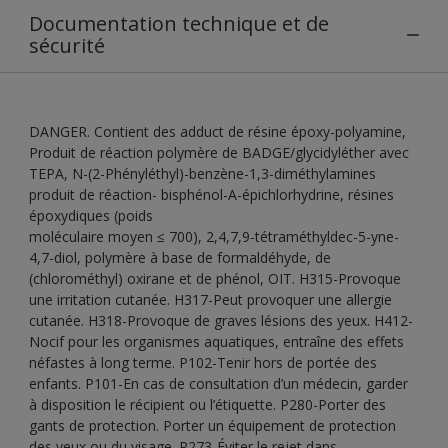
Documentation technique et de
sécurité
DANGER. Contient des adduct de résine époxy-polyamine,
Produit de réaction polymère de BADGE/glycidyléther avec
TEPA, N-(2-Phényléthyl)-benzène-1,3-diméthylamines
produit de réaction- bisphénol-A-épichlorhydrine, résines
époxydiques (poids
moléculaire moyen ≤ 700), 2,4,7,9-tétraméthyldec-5-yne-
4,7-diol, polymère à base de formaldéhyde, de
(chlorométhyl) oxirane et de phénol, OIT. H315-Provoque
une irritation cutanée. H317-Peut provoquer une allergie
cutanée. H318-Provoque de graves lésions des yeux. H412-
Nocif pour les organismes aquatiques, entraîne des effets
néfastes à long terme. P102-Tenir hors de portée des
enfants. P101-En cas de consultation d’un médecin, garder
à disposition le récipient ou l’étiquette. P280-Porter des
gants de protection. Porter un équipement de protection
des yeux ou du visage. P273-Éviter le rejet dans