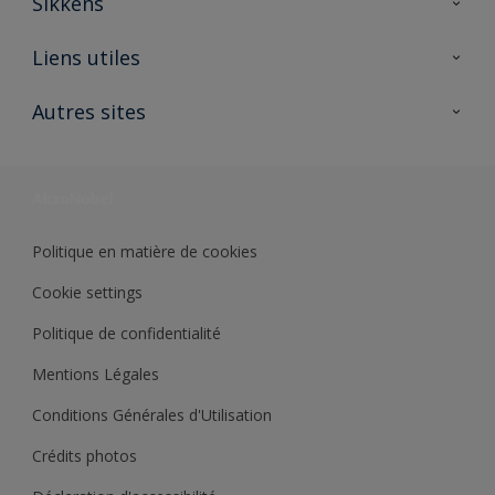
Sikkens
A propos de Sikkens
Liens utiles
Contactez nous
Ouvrir un magasin PASS
Autres sites
Trimetal
Sikkens Solutions
Polyfilla Pro
Wiki Peinture
Développement durable
Où jeter son pot de peinture ?
Politique en matière de cookies
Cookie settings
Politique de confidentialité
Mentions Légales
Conditions Générales d'Utilisation
Crédits photos