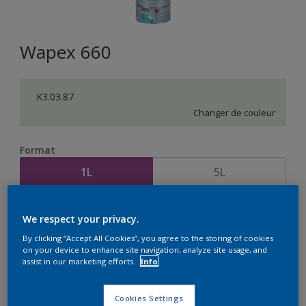
Wapex 660
K3.03.87
Changer de couleur
Format
1L
5L
Quantité
Calculateur de peinture
We respect your privacy.
Calculer
By clicking “Accept All Cookies”, you agree to the storing of cookies
on your device to enhance site navigation, analyze site usage, and
assist in our marketing efforts.
Info
Cookies Settings