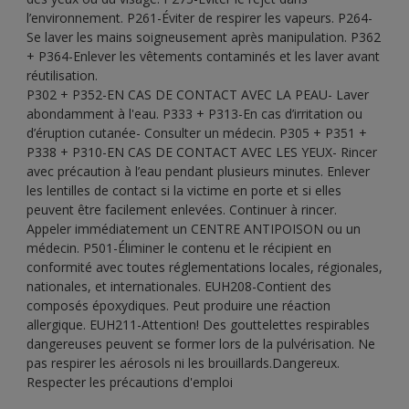
l’environnement. P261-Éviter de respirer les vapeurs. P264-
Se laver les mains soigneusement après manipulation. P362
+ P364-Enlever les vêtements contaminés et les laver avant
réutilisation.
P302 + P352-EN CAS DE CONTACT AVEC LA PEAU- Laver
abondamment à l'eau. P333 + P313-En cas d’irritation ou
d’éruption cutanée- Consulter un médecin. P305 + P351 +
P338 + P310-EN CAS DE CONTACT AVEC LES YEUX- Rincer
avec précaution à l’eau pendant plusieurs minutes. Enlever
les lentilles de contact si la victime en porte et si elles
peuvent être facilement enlevées. Continuer à rincer.
Appeler immédiatement un CENTRE ANTIPOISON ou un
médecin. P501-Éliminer le contenu et le récipient en
conformité avec toutes réglementations locales, régionales,
nationales, et internationales. EUH208-Contient des
composés époxydiques. Peut produire une réaction
allergique. EUH211-Attention! Des gouttelettes respirables
dangereuses peuvent se former lors de la pulvérisation. Ne
pas respirer les aérosols ni les brouillards.Dangereux.
Respecter les précautions d'emploi