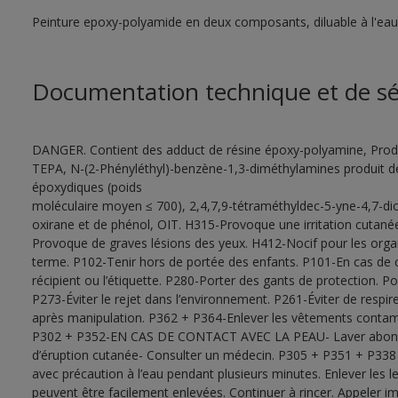
Peinture epoxy-polyamide en deux composants, diluable à l'eau
Documentation technique et de sé
DANGER. Contient des adduct de résine époxy-polyamine, Produ
TEPA, N-(2-Phényléthyl)-benzène-1,3-diméthylamines produit de 
époxydiques (poids
moléculaire moyen ≤ 700), 2,4,7,9-tétraméthyldec-5-yne-4,7-di
oxirane et de phénol, OIT. H315-Provoque une irritation cutané
Provoque de graves lésions des yeux. H412-Nocif pour les orga
terme. P102-Tenir hors de portée des enfants. P101-En cas de c
récipient ou l’étiquette. P280-Porter des gants de protection. 
P273-Éviter le rejet dans l’environnement. P261-Éviter de respi
après manipulation. P362 + P364-Enlever les vêtements contaminé
P302 + P352-EN CAS DE CONTACT AVEC LA PEAU- Laver abondam
d’éruption cutanée- Consulter un médecin. P305 + P351 + P
avec précaution à l’eau pendant plusieurs minutes. Enlever les lent
peuvent être facilement enlevées. Continuer à rincer. Appel