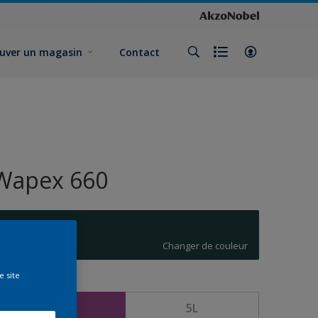
uver un magasin
Contact
Wapex 660
P4.25.14
Changer de couleur
e site
ormat
1L
5L