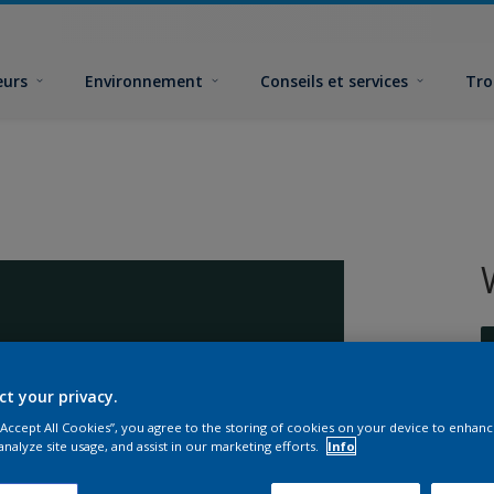
eurs
Environnement
Conseils et services
Tro
ct your privacy.
 “Accept All Cookies”, you agree to the storing of cookies on your device to enhanc
F
analyze site usage, and assist in our marketing efforts.
Info