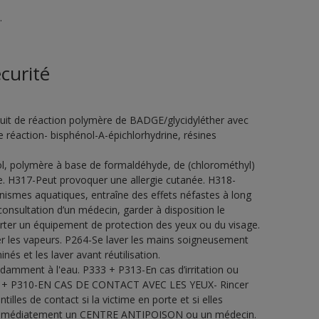
.
curité
it de réaction polymère de BADGE/glycidyléther avec
réaction- bisphénol-A-épichlorhydrine, résines
ol, polymère à base de formaldéhyde, de (chlorométhyl)
e. H317-Peut provoquer une allergie cutanée. H318-
nismes aquatiques, entraîne des effets néfastes à long
onsultation d’un médecin, garder à disposition le
Porter un équipement de protection des yeux ou du visage.
rer les vapeurs. P264-Se laver les mains soigneusement
s et les laver avant réutilisation.
ment à l'eau. P333 + P313-En cas d’irritation ou
338 + P310-EN CAS DE CONTACT AVEC LES YEUX- Rincer
illes de contact si la victime en porte et si elles
er immédiatement un CENTRE ANTIPOISON ou un médecin.