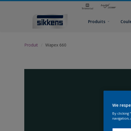
Produits
Coul
Produit
Wapex 660
We respe
By clicking
navigation, 