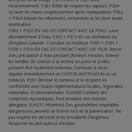
l’environnement. P261-Éviter de respirer les vapeurs. P264-
Se laver les mains soigneusement après manipulation. P362
+ P364-Enlever les vêtements contaminés et les laver avant
réutilisation.
P302 + P352-EN CAS DE CONTACT AVEC LA PEAU- Laver
abondamment à l'eau. P333 + P313-En cas d’irritation ou
d’éruption cutanée- Consulter un médecin. P305 + P351 +
P338 + P310-EN CAS DE CONTACT AVEC LES YEUX- Rincer
avec précaution à l’eau pendant plusieurs minutes. Enlever
les lentilles de contact si la victime en porte et si elles
peuvent être facilement enlevées. Continuer à rincer.
Appeler immédiatement un CENTRE ANTIPOISON ou un
médecin. P501-Éliminer le contenu et le récipient en
conformité avec toutes réglementations locales, régionales,
nationales, et internationales. EUH208-Contient des
composés époxydiques. Peut produire une réaction
allergique. EUH211-Attention! Des gouttelettes respirables
dangereuses peuvent se former lors de la pulvérisation. Ne
pas respirer les aérosols ni les brouillards.Dangereux.
Respecter les précautions d'emploi