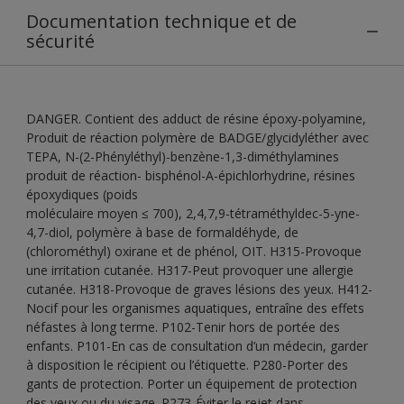
Documentation technique et de
sécurité
DANGER. Contient des adduct de résine époxy-polyamine,
Produit de réaction polymère de BADGE/glycidyléther avec
TEPA, N-(2-Phényléthyl)-benzène-1,3-diméthylamines
produit de réaction- bisphénol-A-épichlorhydrine, résines
époxydiques (poids
moléculaire moyen ≤ 700), 2,4,7,9-tétraméthyldec-5-yne-
4,7-diol, polymère à base de formaldéhyde, de
(chlorométhyl) oxirane et de phénol, OIT. H315-Provoque
une irritation cutanée. H317-Peut provoquer une allergie
cutanée. H318-Provoque de graves lésions des yeux. H412-
Nocif pour les organismes aquatiques, entraîne des effets
néfastes à long terme. P102-Tenir hors de portée des
enfants. P101-En cas de consultation d’un médecin, garder
à disposition le récipient ou l’étiquette. P280-Porter des
gants de protection. Porter un équipement de protection
des yeux ou du visage. P273-Éviter le rejet dans