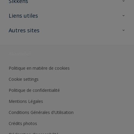
Sikkens
A propos de Sikkens
Liens utiles
Contactez nous
Ouvrir un magasin PASS
Autres sites
Trimetal
Sikkens Solutions
Polyfilla Pro
Wiki Peinture
Développement durable
Où jeter son pot de peinture ?
Politique en matière de cookies
Cookie settings
Politique de confidentialité
Mentions Légales
Conditions Générales d'Utilisation
Crédits photos