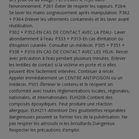
l’environnement. P261-Éviter de respirer les vapeurs. P264-
Se laver les mains soigneusement après manipulation. P362
+ P364-Enlever les vêtements contaminés et les laver avant
réutilisation.
P302 + P352-EN CAS DE CONTACT AVEC LA PEAU- Laver
abondamment à l'eau. P333 + P313-En cas d’irritation ou
d’éruption cutanée- Consulter un médecin. P305 + P351 +
P338 + P310-EN CAS DE CONTACT AVEC LES YEUX- Rincer
avec précaution à l’eau pendant plusieurs minutes. Enlever
les lentilles de contact si la victime en porte et si elles
peuvent être facilement enlevées. Continuer à rincer.
Appeler immédiatement un CENTRE ANTIPOISON ou un
médecin. P501-Éliminer le contenu et le récipient en
conformité avec toutes réglementations locales, régionales,
nationales, et internationales. EUH208-Contient des
composés époxydiques. Peut produire une réaction
allergique. EUH211-Attention! Des gouttelettes respirables
dangereuses peuvent se former lors de la pulvérisation. Ne
pas respirer les aérosols ni les brouillards.Dangereux.
Respecter les précautions d'emploi