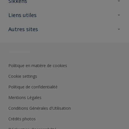
Sikkens
A propos de Sikkens
Liens utiles
Contactez nous
Ouvrir un magasin PASS
Autres sites
Trimetal
Sikkens Solutions
Polyfilla Pro
Wiki Peinture
Développement durable
Où jeter son pot de peinture ?
Politique en matière de cookies
Cookie settings
Politique de confidentialité
Mentions Légales
Conditions Générales d'Utilisation
Crédits photos