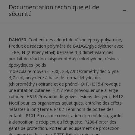
Documentation technique et de
sécurité
DANGER. Contient des adduct de résine époxy-polyamine,
Produit de réaction polymère de BADGE/glycidyléther avec
TEPA, N-(2-Phényléthyl)-benzène-1,3-diméthylamines
produit de réaction- bisphénol-A-épichlorhydrine, résines
époxydiques (poids
moléculaire moyen ≤ 700), 2,4,7,9-tétraméthyldec-5-yne-
4,7-diol, polymère à base de formaldéhyde, de
(chlorométhyl) oxirane et de phénol, OIT. H315-Provoque
une irritation cutanée. H317-Peut provoquer une allergie
cutanée. H318-Provoque de graves lésions des yeux. H412-
Nocif pour les organismes aquatiques, entraîne des effets
néfastes à long terme. P102-Tenir hors de portée des
enfants. P101-En cas de consultation d’un médecin, garder
à disposition le récipient ou l’étiquette. P280-Porter des
gants de protection. Porter un équipement de protection
des yeux ou du visage. P273-Éviter le rejet dans