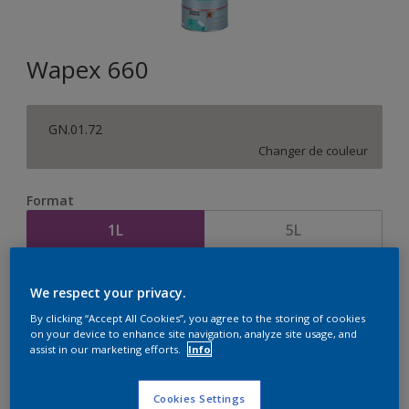
Wapex 660
GN.01.72
Changer de couleur
Format
1L
5L
Quantité
Calculateur de peinture
We respect your privacy.
Calculer
By clicking “Accept All Cookies”, you agree to the storing of cookies
on your device to enhance site navigation, analyze site usage, and
assist in our marketing efforts.
Info
Cookies Settings