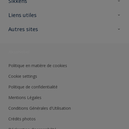
Sikkens
A propos de Sikkens
Liens utiles
Contactez nous
Ouvrir un magasin PASS
Autres sites
Trimetal
Sikkens Solutions
Polyfilla Pro
Wiki Peinture
Développement durable
Où jeter son pot de peinture ?
Politique en matière de cookies
Cookie settings
Politique de confidentialité
Mentions Légales
Conditions Générales d'Utilisation
Crédits photos