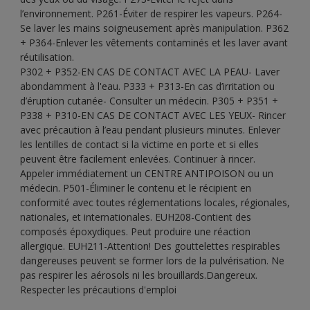
l’environnement. P261-Éviter de respirer les vapeurs. P264-
Se laver les mains soigneusement après manipulation. P362
+ P364-Enlever les vêtements contaminés et les laver avant
réutilisation.
P302 + P352-EN CAS DE CONTACT AVEC LA PEAU- Laver
abondamment à l'eau. P333 + P313-En cas d’irritation ou
d’éruption cutanée- Consulter un médecin. P305 + P351 +
P338 + P310-EN CAS DE CONTACT AVEC LES YEUX- Rincer
avec précaution à l’eau pendant plusieurs minutes. Enlever
les lentilles de contact si la victime en porte et si elles
peuvent être facilement enlevées. Continuer à rincer.
Appeler immédiatement un CENTRE ANTIPOISON ou un
médecin. P501-Éliminer le contenu et le récipient en
conformité avec toutes réglementations locales, régionales,
nationales, et internationales. EUH208-Contient des
composés époxydiques. Peut produire une réaction
allergique. EUH211-Attention! Des gouttelettes respirables
dangereuses peuvent se former lors de la pulvérisation. Ne
pas respirer les aérosols ni les brouillards.Dangereux.
Respecter les précautions d'emploi