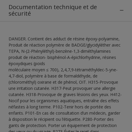
Documentation technique et de
sécurité
DANGER. Contient des adduct de résine époxy-polyamine,
Produit de réaction polymère de BADGE/glycidyléther avec
TEPA, N-(2-Phényléthyl)-benzène-1,3-diméthylamines
produit de réaction- bisphénol-A-épichlorhydrine, résines
époxydiques (poids
moléculaire moyen ≤ 700), 2,4,7,9-tétraméthyldec-5-yne-
4,7-diol, polymère à base de formaldéhyde, de
(chlorométhyl) oxirane et de phénol, OIT. H315-Provoque
une irritation cutanée. H317-Peut provoquer une allergie
cutanée. H318-Provoque de graves lésions des yeux. H412-
Nocif pour les organismes aquatiques, entraîne des effets
néfastes à long terme. P102-Tenir hors de portée des
enfants. P101-En cas de consultation d’un médecin, garder
à disposition le récipient ou l’étiquette. P280-Porter des
gants de protection. Porter un équipement de protection
des yeux ou du visage. P273-Éviter le rejet dans