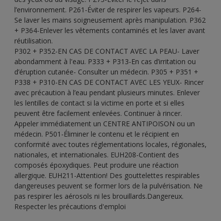
l’environnement. P261-Éviter de respirer les vapeurs. P264-
Se laver les mains soigneusement après manipulation. P362
+ P364-Enlever les vêtements contaminés et les laver avant
réutilisation.
P302 + P352-EN CAS DE CONTACT AVEC LA PEAU- Laver
abondamment à l'eau. P333 + P313-En cas d’irritation ou
d’éruption cutanée- Consulter un médecin. P305 + P351 +
P338 + P310-EN CAS DE CONTACT AVEC LES YEUX- Rincer
avec précaution à l’eau pendant plusieurs minutes. Enlever
les lentilles de contact si la victime en porte et si elles
peuvent être facilement enlevées. Continuer à rincer.
Appeler immédiatement un CENTRE ANTIPOISON ou un
médecin. P501-Éliminer le contenu et le récipient en
conformité avec toutes réglementations locales, régionales,
nationales, et internationales. EUH208-Contient des
composés époxydiques. Peut produire une réaction
allergique. EUH211-Attention! Des gouttelettes respirables
dangereuses peuvent se former lors de la pulvérisation. Ne
pas respirer les aérosols ni les brouillards.Dangereux.
Respecter les précautions d'emploi