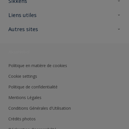
Sikkens
A propos de Sikkens
Liens utiles
Contactez nous
Ouvrir un magasin PASS
Autres sites
Trimetal
Sikkens Solutions
Polyfilla Pro
Wiki Peinture
Développement durable
Où jeter son pot de peinture ?
Politique en matière de cookies
Cookie settings
Politique de confidentialité
Mentions Légales
Conditions Générales d'Utilisation
Crédits photos