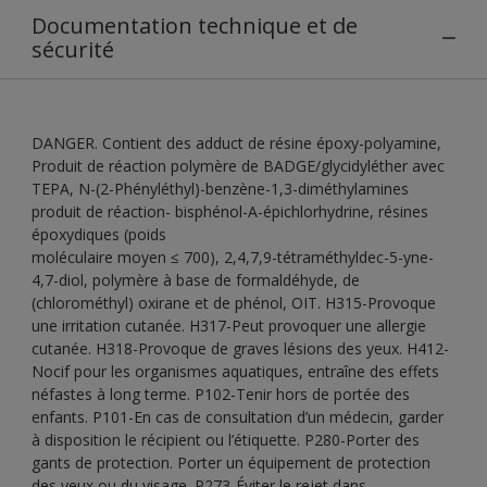
Documentation technique et de
sécurité
DANGER. Contient des adduct de résine époxy-polyamine,
Produit de réaction polymère de BADGE/glycidyléther avec
TEPA, N-(2-Phényléthyl)-benzène-1,3-diméthylamines
produit de réaction- bisphénol-A-épichlorhydrine, résines
époxydiques (poids
moléculaire moyen ≤ 700), 2,4,7,9-tétraméthyldec-5-yne-
4,7-diol, polymère à base de formaldéhyde, de
(chlorométhyl) oxirane et de phénol, OIT. H315-Provoque
une irritation cutanée. H317-Peut provoquer une allergie
cutanée. H318-Provoque de graves lésions des yeux. H412-
Nocif pour les organismes aquatiques, entraîne des effets
néfastes à long terme. P102-Tenir hors de portée des
enfants. P101-En cas de consultation d’un médecin, garder
à disposition le récipient ou l’étiquette. P280-Porter des
gants de protection. Porter un équipement de protection
des yeux ou du visage. P273-Éviter le rejet dans