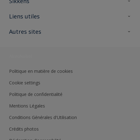
Sikkens
A propos de Sikkens
Liens utiles
Contactez nous
Ouvrir un magasin PASS
Autres sites
Trimetal
Sikkens Solutions
Polyfilla Pro
Wiki Peinture
Développement durable
Où jeter son pot de peinture ?
Politique en matière de cookies
Cookie settings
Politique de confidentialité
Mentions Légales
Conditions Générales d'Utilisation
Crédits photos