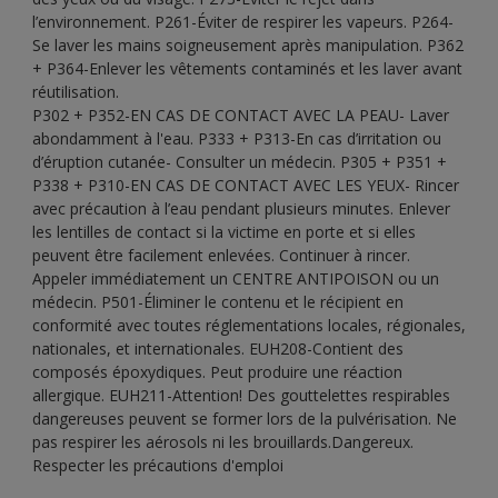
l’environnement. P261-Éviter de respirer les vapeurs. P264-
Se laver les mains soigneusement après manipulation. P362
+ P364-Enlever les vêtements contaminés et les laver avant
réutilisation.
P302 + P352-EN CAS DE CONTACT AVEC LA PEAU- Laver
abondamment à l'eau. P333 + P313-En cas d’irritation ou
d’éruption cutanée- Consulter un médecin. P305 + P351 +
P338 + P310-EN CAS DE CONTACT AVEC LES YEUX- Rincer
avec précaution à l’eau pendant plusieurs minutes. Enlever
les lentilles de contact si la victime en porte et si elles
peuvent être facilement enlevées. Continuer à rincer.
Appeler immédiatement un CENTRE ANTIPOISON ou un
médecin. P501-Éliminer le contenu et le récipient en
conformité avec toutes réglementations locales, régionales,
nationales, et internationales. EUH208-Contient des
composés époxydiques. Peut produire une réaction
allergique. EUH211-Attention! Des gouttelettes respirables
dangereuses peuvent se former lors de la pulvérisation. Ne
pas respirer les aérosols ni les brouillards.Dangereux.
Respecter les précautions d'emploi