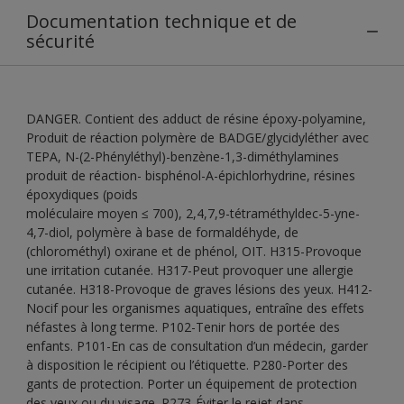
Documentation technique et de
sécurité
DANGER. Contient des adduct de résine époxy-polyamine,
Produit de réaction polymère de BADGE/glycidyléther avec
TEPA, N-(2-Phényléthyl)-benzène-1,3-diméthylamines
produit de réaction- bisphénol-A-épichlorhydrine, résines
époxydiques (poids
moléculaire moyen ≤ 700), 2,4,7,9-tétraméthyldec-5-yne-
4,7-diol, polymère à base de formaldéhyde, de
(chlorométhyl) oxirane et de phénol, OIT. H315-Provoque
une irritation cutanée. H317-Peut provoquer une allergie
cutanée. H318-Provoque de graves lésions des yeux. H412-
Nocif pour les organismes aquatiques, entraîne des effets
néfastes à long terme. P102-Tenir hors de portée des
enfants. P101-En cas de consultation d’un médecin, garder
à disposition le récipient ou l’étiquette. P280-Porter des
gants de protection. Porter un équipement de protection
des yeux ou du visage. P273-Éviter le rejet dans