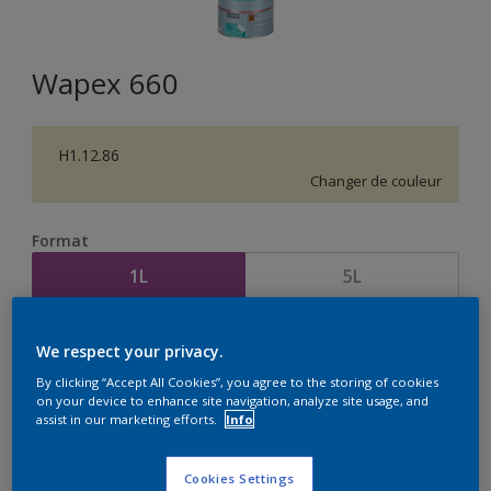
Wapex 660
H1.12.86
Changer de couleur
Format
1L
5L
Quantité
Calculateur de peinture
We respect your privacy.
Calculer
By clicking “Accept All Cookies”, you agree to the storing of cookies
on your device to enhance site navigation, analyze site usage, and
assist in our marketing efforts.
Info
Cookies Settings