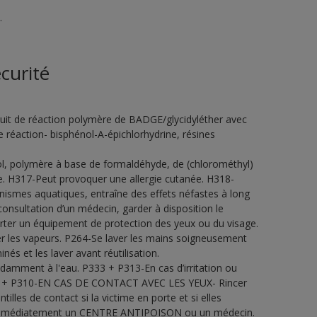
.
curité
it de réaction polymère de BADGE/glycidyléther avec
réaction- bisphénol-A-épichlorhydrine, résines
ol, polymère à base de formaldéhyde, de (chlorométhyl)
e. H317-Peut provoquer une allergie cutanée. H318-
nismes aquatiques, entraîne des effets néfastes à long
onsultation d’un médecin, garder à disposition le
Porter un équipement de protection des yeux ou du visage.
rer les vapeurs. P264-Se laver les mains soigneusement
s et les laver avant réutilisation.
ment à l'eau. P333 + P313-En cas d’irritation ou
338 + P310-EN CAS DE CONTACT AVEC LES YEUX- Rincer
illes de contact si la victime en porte et si elles
er immédiatement un CENTRE ANTIPOISON ou un médecin.