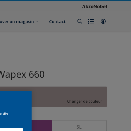
uver un magasin
Contact
Wapex 660
A4.04.63
Changer de couleur
e site
ormat
1L
5L