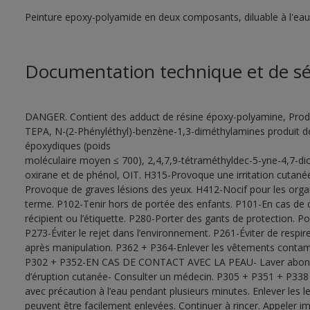
Peinture epoxy-polyamide en deux composants, diluable à l'eau
Documentation technique et de sé
DANGER. Contient des adduct de résine époxy-polyamine, Produ
TEPA, N-(2-Phényléthyl)-benzène-1,3-diméthylamines produit de 
époxydiques (poids
moléculaire moyen ≤ 700), 2,4,7,9-tétraméthyldec-5-yne-4,7-di
oxirane et de phénol, OIT. H315-Provoque une irritation cutané
Provoque de graves lésions des yeux. H412-Nocif pour les orga
terme. P102-Tenir hors de portée des enfants. P101-En cas de c
récipient ou l’étiquette. P280-Porter des gants de protection. 
P273-Éviter le rejet dans l’environnement. P261-Éviter de respi
après manipulation. P362 + P364-Enlever les vêtements contaminé
P302 + P352-EN CAS DE CONTACT AVEC LA PEAU- Laver abondam
d’éruption cutanée- Consulter un médecin. P305 + P351 + P
avec précaution à l’eau pendant plusieurs minutes. Enlever les lent
peuvent être facilement enlevées. Continuer à rincer. Appel