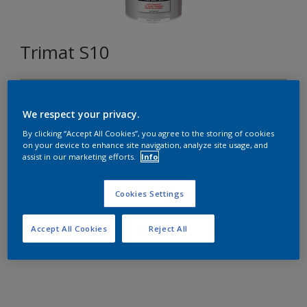
Trimat S10
L2.05.77
Changer de couleur
We respect your privacy.
By clicking “Accept All Cookies”, you agree to the storing of cookies
on your device to enhance site navigation, analyze site usage, and
Format
assist in our marketing efforts.
Info
5L
15L
Cookies Settings
Quantité
Accept All Cookies
Reject All