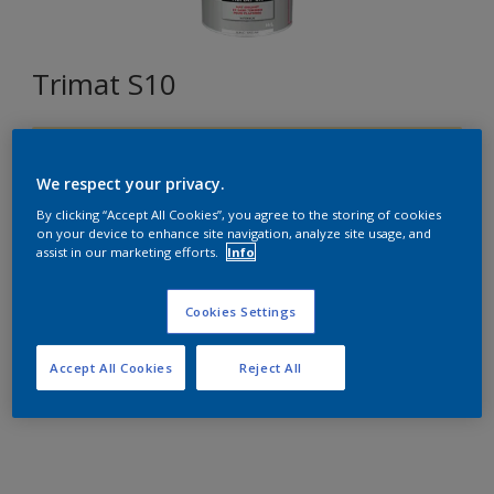
Trimat S10
G2.20.84
Changer de couleur
We respect your privacy.
By clicking “Accept All Cookies”, you agree to the storing of cookies
on your device to enhance site navigation, analyze site usage, and
Format
assist in our marketing efforts.
Info
5L
15L
Cookies Settings
Quantité
Accept All Cookies
Reject All