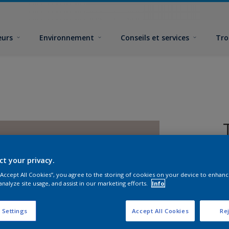
eurs
Environnement
Conseils et services
Tro
ct your privacy.
 “Accept All Cookies”, you agree to the storing of cookies on your device to enhanc
analyze site usage, and assist in our marketing efforts.
Info
F
 Settings
Accept All Cookies
Rej