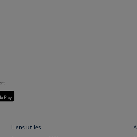
ert
Liens utiles
A