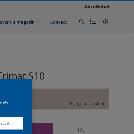
uver un magasin
Contact
Trimat S10
D4.04.71
e site
Changer de couleur
ormat
ect All
5L
15L