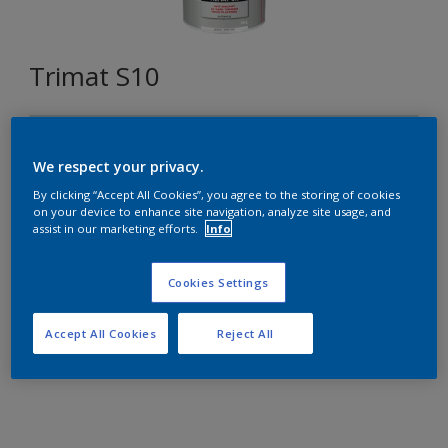
Trimat S10
Q5.06.80
Changer de couleur
We respect your privacy.
By clicking “Accept All Cookies”, you agree to the storing of cookies
on your device to enhance site navigation, analyze site usage, and
Format
assist in our marketing efforts.
Info
5L
15L
Cookies Settings
Quantité
Accept All Cookies
Reject All