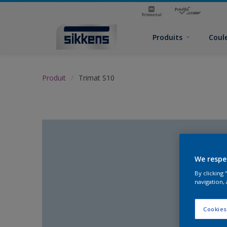
Produits
Coul
Produit
Trimat S10
We respe
By clicking
navigation, 
Cookies