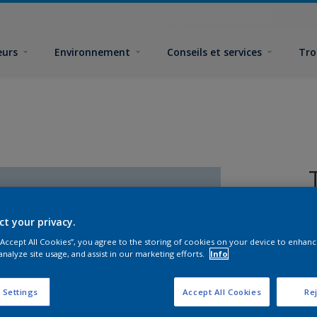
eurs
Environnement
Conseils et services
Tro
ct your privacy.
 “Accept All Cookies”, you agree to the storing of cookies on your device to enhanc
analyze site usage, and assist in our marketing efforts.
Info
F
 Settings
Accept All Cookies
Rej