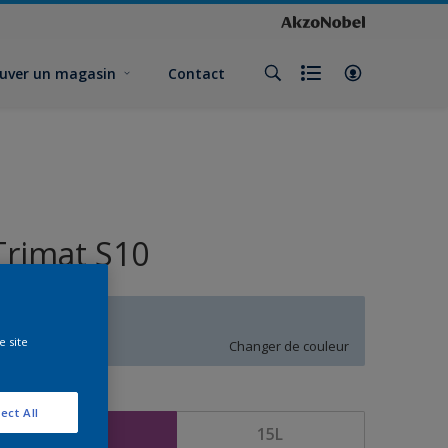
uver un magasin
Contact
Trimat S10
T1.08.79
e site
Changer de couleur
ormat
ect All
5L
15L