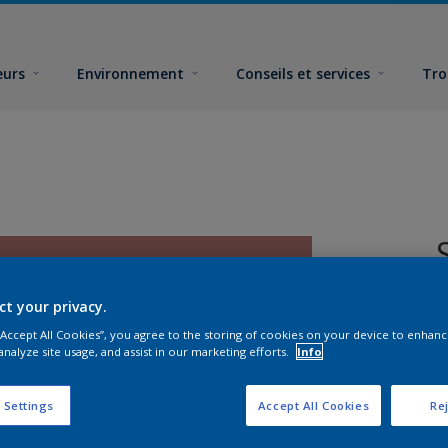
eurs
Environnement
Conseils et services
Tro
ct your privacy.
 “Accept All Cookies”, you agree to the storing of cookies on your device to enhanc
analyze site usage, and assist in our marketing efforts.
Info
F
 Settings
Accept All Cookies
Rej