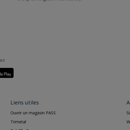
ert
Liens utiles
A
Ouvrir un magasin PASS
S
Trimetal
W