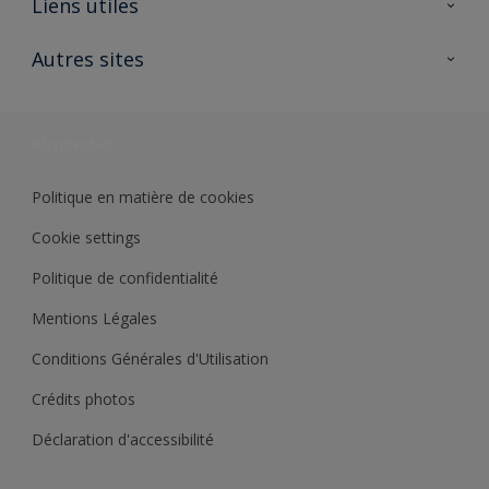
Liens utiles
Contactez nous
Ouvrir un magasin PASS
Autres sites
Trimetal
Sikkens Solutions
Polyfilla Pro
Wiki Peinture
Développement durable
Où jeter son pot de peinture ?
Politique en matière de cookies
Cookie settings
Politique de confidentialité
Mentions Légales
Conditions Générales d'Utilisation
Crédits photos
Déclaration d'accessibilité