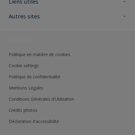
Liens utiles
Contactez nous
Ouvrir un magasin PASS
Autres sites
Trimetal
Sikkens Solutions
Polyfilla Pro
Wiki Peinture
Développement durable
Où jeter son pot de peinture ?
Politique en matière de cookies
Cookie settings
Politique de confidentialité
Mentions Légales
Conditions Générales d'Utilisation
Crédits photos
Déclaration d'accessibilité