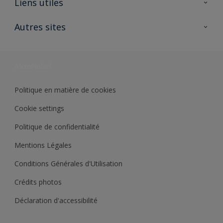
Liens utiles
Contactez nous
Ouvrir un magasin PASS
Autres sites
Trimetal
Sikkens Solutions
Polyfilla Pro
Wiki Peinture
Développement durable
Où jeter son pot de peinture ?
Politique en matière de cookies
Cookie settings
Politique de confidentialité
Mentions Légales
Conditions Générales d'Utilisation
Crédits photos
Déclaration d'accessibilité