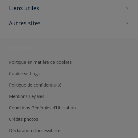
A propos de Sikkens
Liens utiles
Contactez nous
Ouvrir un magasin PASS
Autres sites
Trimetal
Sikkens Solutions
Polyfilla Pro
Wiki Peinture
Développement durable
Où jeter son pot de peinture ?
Politique en matière de cookies
Cookie settings
Politique de confidentialité
Mentions Légales
Conditions Générales d'Utilisation
Crédits photos
Déclaration d'accessibilité