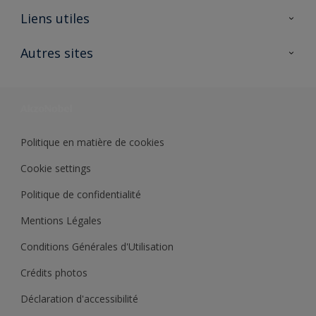
A propos de Sikkens
Liens utiles
Contactez nous
Ouvrir un magasin PASS
Autres sites
Trimetal
Sikkens Solutions
Polyfilla Pro
Wiki Peinture
Développement durable
Où jeter son pot de peinture ?
Politique en matière de cookies
Cookie settings
Politique de confidentialité
Mentions Légales
Conditions Générales d'Utilisation
Crédits photos
Déclaration d'accessibilité