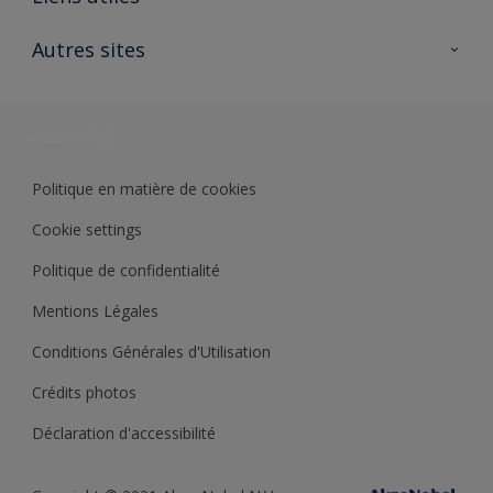
Contactez nous
Ouvrir un magasin PASS
Autres sites
Trimetal
Sikkens Solutions
Polyfilla Pro
Wiki Peinture
Développement durable
Où jeter son pot de peinture ?
Politique en matière de cookies
Cookie settings
Politique de confidentialité
Mentions Légales
Conditions Générales d'Utilisation
Crédits photos
Déclaration d'accessibilité