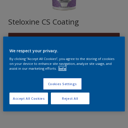
Steloxine CS Coating
B9.28.19
Changer de couleur
We respect your privacy.
By clicking “Accept All Cookies”, you agree to the storing of cookies
Format
on your device to enhance site navigation, analyze site usage, and
assist in our marketing efforts.
Info
10L
Cookies Settings
Quantité
Accept All Cookies
Reject All