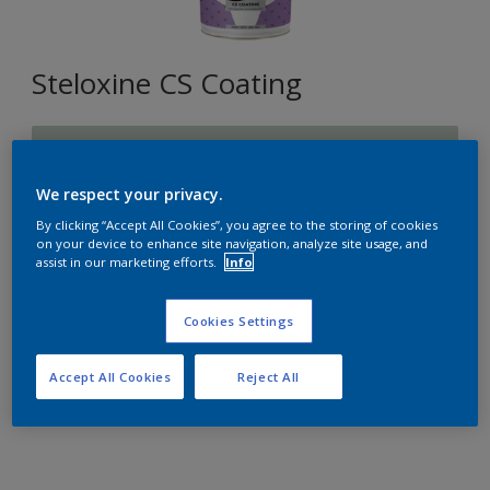
Steloxine CS Coating
L2.05.77
Changer de couleur
We respect your privacy.
By clicking “Accept All Cookies”, you agree to the storing of cookies
Format
on your device to enhance site navigation, analyze site usage, and
assist in our marketing efforts.
Info
10L
Cookies Settings
Quantité
Accept All Cookies
Reject All