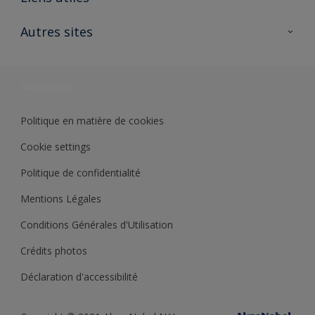
Contactez nous
Ouvrir un magasin PASS
Autres sites
Trimetal
Sikkens Solutions
Polyfilla Pro
Wiki Peinture
Développement durable
Où jeter son pot de peinture ?
Politique en matière de cookies
Cookie settings
Politique de confidentialité
Mentions Légales
Conditions Générales d'Utilisation
Crédits photos
Déclaration d'accessibilité