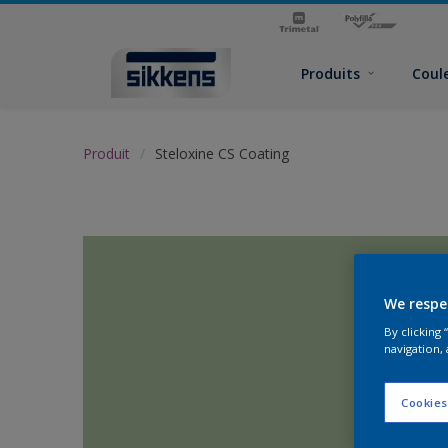
Produits
Coul
Produit
Steloxine CS Coating
We respe
By clicking
navigation, 
Cookies