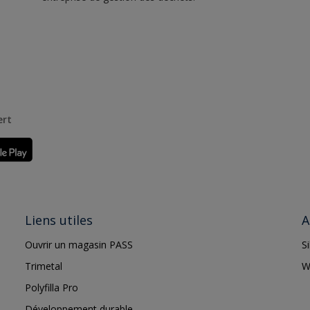
ert
Liens utiles
A
Ouvrir un magasin PASS
S
Trimetal
W
Polyfilla Pro
Développement durable