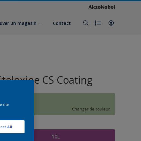
uver un magasin
Contact
Steloxine CS Coating
J9.15.72
e site
Changer de couleur
ormat
ect All
10L