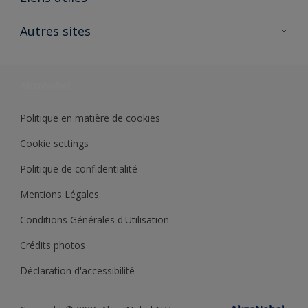
Contactez nous
Ouvrir un magasin PASS
Autres sites
Trimetal
Sikkens Solutions
Polyfilla Pro
Wiki Peinture
Développement durable
Où jeter son pot de peinture ?
Politique en matière de cookies
Cookie settings
Politique de confidentialité
Mentions Légales
Conditions Générales d'Utilisation
Crédits photos
Déclaration d'accessibilité