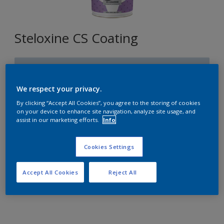
Steloxine CS Coating
T1.08.79
Changer de couleur
We respect your privacy.
By clicking “Accept All Cookies”, you agree to the storing of cookies
Format
on your device to enhance site navigation, analyze site usage, and
assist in our marketing efforts.
Info
10L
Cookies Settings
Quantité
Accept All Cookies
Reject All