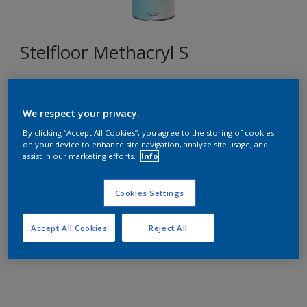
Stelfloor Methacryl S
B6.20.50
We respect your privacy.
Changer de couleur
By clicking “Accept All Cookies”, you agree to the storing of cookies
on your device to enhance site navigation, analyze site usage, and
Format
assist in our marketing efforts.
Info
1L
5L
15L
Cookies Settings
Quantité
Accept All Cookies
Reject All