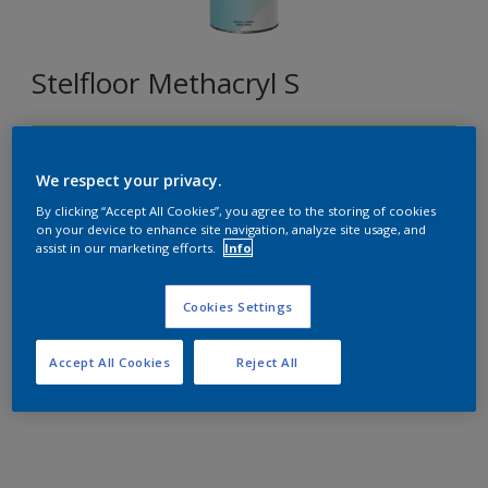
Stelfloor Methacryl S
J3.25.76
We respect your privacy.
Changer de couleur
By clicking “Accept All Cookies”, you agree to the storing of cookies
on your device to enhance site navigation, analyze site usage, and
Format
assist in our marketing efforts.
Info
1L
5L
15L
Cookies Settings
Quantité
Accept All Cookies
Reject All