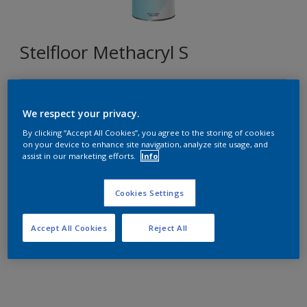
Stelfloor Methacryl S
T1.08.79
We respect your privacy.
Changer de couleur
By clicking “Accept All Cookies”, you agree to the storing of cookies
on your device to enhance site navigation, analyze site usage, and
Format
assist in our marketing efforts.
Info
1L
5L
15L
Cookies Settings
Quantité
Accept All Cookies
Reject All