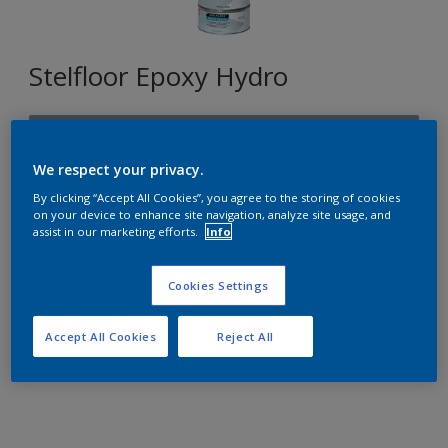
Stelfloor Epoxy Hydro
U1.11.55
Changer de couleur
We respect your privacy.
By clicking “Accept All Cookies”, you agree to the storing of cookies
on your device to enhance site navigation, analyze site usage, and
Format
assist in our marketing efforts.
Info
1L
5L
10L
Cookies Settings
Quantité
Accept All Cookies
Reject All