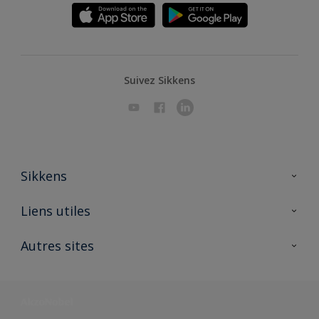
Suivez Sikkens
Sikkens
A propos de Sikkens
Liens utiles
Contactez nous
Ouvrir un magasin PASS
Autres sites
Trimetal
Sikkens Solutions
Polyfilla Pro
Wiki Peinture
Développement durable