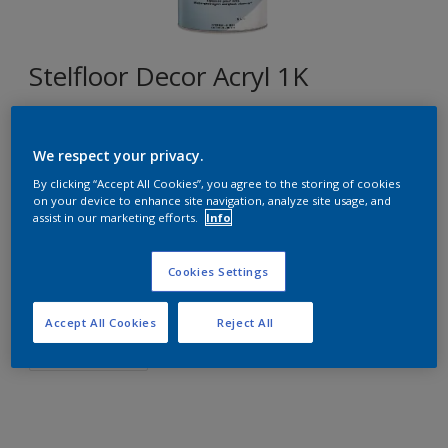
Stelfloor Decor Acryl 1K
UN.00.87
We respect your privacy.
Changer de couleur
By clicking “Accept All Cookies”, you agree to the storing of cookies
on your device to enhance site navigation, analyze site usage, and
Format
assist in our marketing efforts.
Info
1L
5L
10L
Cookies Settings
Quantité
Accept All Cookies
Reject All