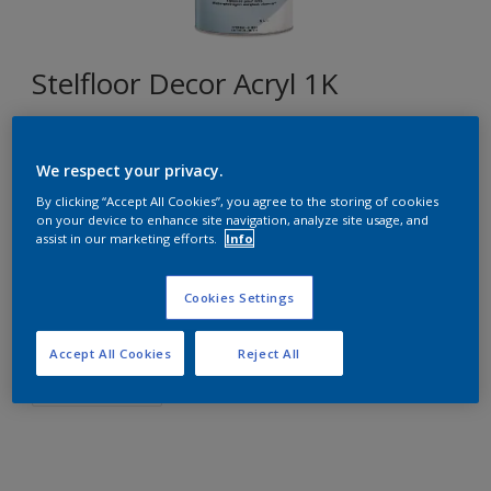
Stelfloor Decor Acryl 1K
G2.20.84
We respect your privacy.
Changer de couleur
By clicking “Accept All Cookies”, you agree to the storing of cookies
on your device to enhance site navigation, analyze site usage, and
Format
assist in our marketing efforts.
Info
1L
5L
10L
Cookies Settings
Quantité
Accept All Cookies
Reject All