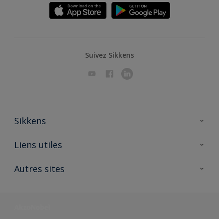
Suivez Sikkens
Sikkens
A propos de Sikkens
Liens utiles
Contactez nous
Ouvrir un magasin PASS
Autres sites
Trimetal
Sikkens Solutions
Polyfilla Pro
Wiki Peinture
Développement durable