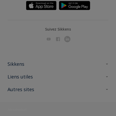
Suivez Sikkens
Sikkens
A propos de Sikkens
Liens utiles
Contactez nous
Ouvrir un magasin PASS
Autres sites
Trimetal
Sikkens Solutions
Polyfilla Pro
Wiki Peinture
Développement durable