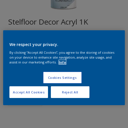
Stelfloor Decor Acryl 1K
E9.61.53
We respect your privacy.
Changer de couleur
By clicking “Accept All Cookies”, you agree to the storing of cookies
on your device to enhance site navigation, analyze site usage, and
Format
assist in our marketing efforts.
Info
1L
5L
10L
Cookies Settings
Quantité
Accept All Cookies
Reject All