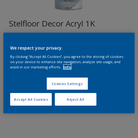
Stelfloor Decor Acryl 1K
T0.40.30
We respect your privacy.
Changer de couleur
By clicking “Accept All Cookies”, you agree to the storing of cookies
on your device to enhance site navigation, analyze site usage, and
Format
assist in our marketing efforts.
Info
1L
5L
10L
Cookies Settings
Quantité
Accept All Cookies
Reject All