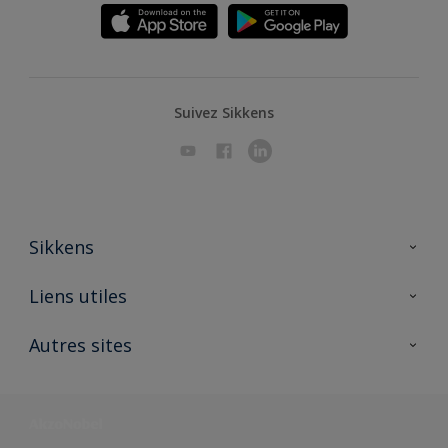
Suivez Sikkens
Sikkens
A propos de Sikkens
Liens utiles
Contactez nous
Ouvrir un magasin PASS
Autres sites
Trimetal
Sikkens Solutions
Polyfilla Pro
Wiki Peinture
Développement durable