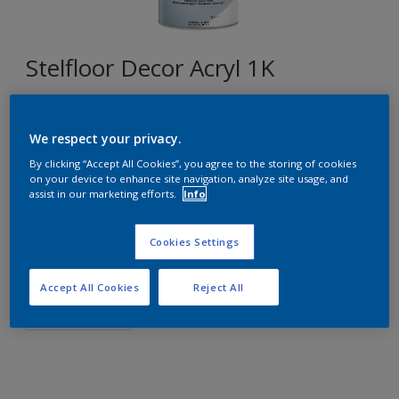
Stelfloor Decor Acryl 1K
EN.02.85
We respect your privacy.
Changer de couleur
By clicking “Accept All Cookies”, you agree to the storing of cookies
on your device to enhance site navigation, analyze site usage, and
Format
assist in our marketing efforts.
Info
1L
5L
10L
Cookies Settings
Quantité
Accept All Cookies
Reject All