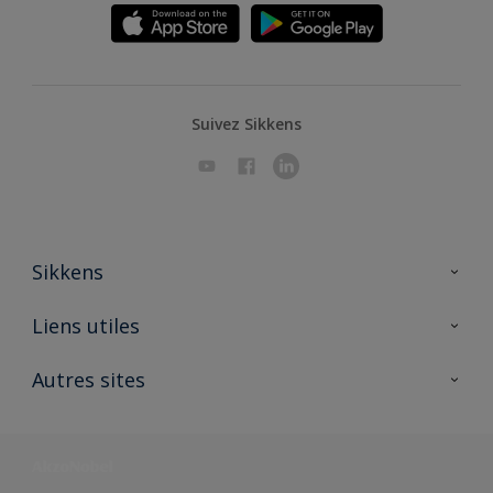
Suivez Sikkens
Sikkens
A propos de Sikkens
Liens utiles
Contactez nous
Ouvrir un magasin PASS
Autres sites
Trimetal
Sikkens Solutions
Polyfilla Pro
Wiki Peinture
Développement durable