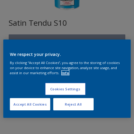
Satin Tendu S10
U1.11.55
Changer de couleur
We respect your privacy.
By clicking “Accept All Cookies”, you agree to the storing of cookies
Format
on your device to enhance site navigation, analyze site usage, and
assist in our marketing efforts.
Info
1L
2,5L
10L
Cookies Settings
Quantité
Accept All Cookies
Reject All