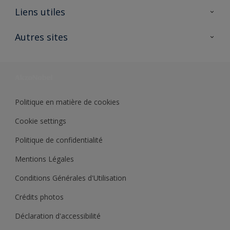
A propos de Sikkens
Liens utiles
Contactez nous
Ouvrir un magasin PASS
Autres sites
Trimetal
Sikkens Solutions
Polyfilla Pro
Wiki Peinture
Développement durable
Où jeter son pot de peinture ?
Politique en matière de cookies
Cookie settings
Politique de confidentialité
Mentions Légales
Conditions Générales d'Utilisation
Crédits photos
Déclaration d'accessibilité