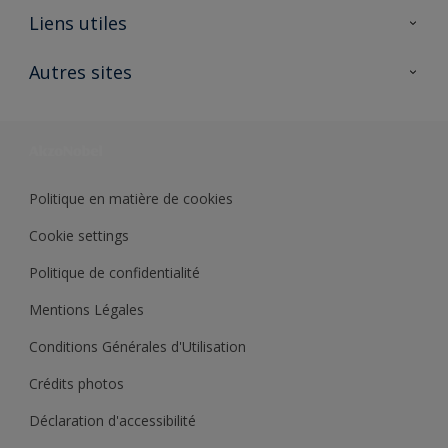
A propos de Sikkens
Liens utiles
Contactez nous
Ouvrir un magasin PASS
Autres sites
Trimetal
Sikkens Solutions
Polyfilla Pro
Wiki Peinture
Développement durable
Où jeter son pot de peinture ?
Politique en matière de cookies
Cookie settings
Politique de confidentialité
Mentions Légales
Conditions Générales d'Utilisation
Crédits photos
Déclaration d'accessibilité