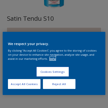
Satin Tendu S10
D6.04.78
Changer de couleur
We respect your privacy.
By clicking “Accept All Cookies”, you agree to the storing of cookies
Format
on your device to enhance site navigation, analyze site usage, and
assist in our marketing efforts.
Info
1L
2,5L
10L
Cookies Settings
Quantité
Accept All Cookies
Reject All