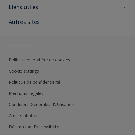
A propos de Sikkens
Liens utiles
Contactez nous
Ouvrir un magasin PASS
Autres sites
Trimetal
Sikkens Solutions
Polyfilla Pro
Wiki Peinture
Développement durable
Où jeter son pot de peinture ?
Politique en matière de cookies
Cookie settings
Politique de confidentialité
Mentions Légales
Conditions Générales d'Utilisation
Crédits photos
Déclaration d'accessibilité