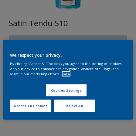
Satin Tendu S10
T1.08.79
Changer de couleur
We respect your privacy.
By clicking “Accept All Cookies”, you agree to the storing of cookies
Format
on your device to enhance site navigation, analyze site usage, and
assist in our marketing efforts.
Info
1L
2,5L
10L
Cookies Settings
Quantité
Accept All Cookies
Reject All