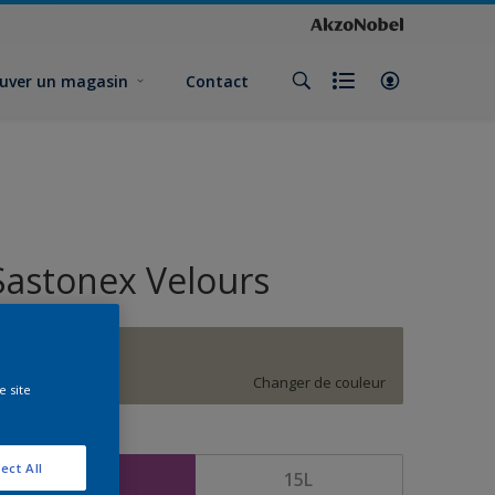
uver un magasin
Contact
Sastonex Velours
G7.06.64
Changer de couleur
e site
ormat
ect All
5L
15L