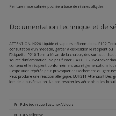
Peinture mate satinée pochée à base de résines alkydes.
Documentation technique et de sé
ATTENTION. H226-Liquide et vapeurs inflammables. P102-Tenir
consultation d’un médecin, garder à disposition le récipient ou
l’étiquette. P210-Tenir à l’écart de la chaleur, des surfaces cha
source d’inflammation. Ne pas fumer. P403 + P235-Stocker dans u
contenu et le récipient conformément aux réglementations local
L'exposition répétée peut provoquer dessèchement ou gerçures 
Peut produire une réaction allergique. EUH211-Attention! Des g
lors de la pulvérisation. Ne pas respirer les aérosols ni les bro
Fiche technique Sastonex Velours
FDES collective