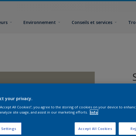
eurs
Environnement
Conseils et services
Tro
ct your privacy.
 “Accept All Cookies”, you agree to the storing of cookies on your device to enhanc
analyze site usage, and assist in our marketing efforts.
Info
F
 Settings
Accept All Cookies
Rej