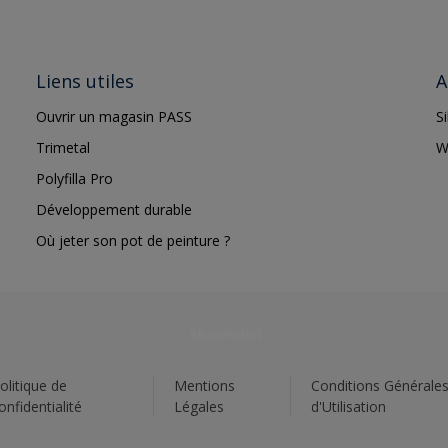
Liens utiles
A
Ouvrir un magasin PASS
S
Trimetal
W
Polyfilla Pro
Développement durable
Où jeter son pot de peinture ?
olitique de
Mentions
Conditions Générale
onfidentialité
Légales
d'Utilisation