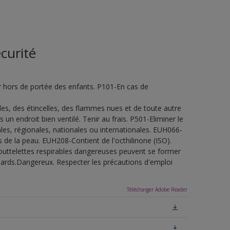
curité
 hors de portée des enfants. P101-En cas de
udes, des étincelles, des flammes nues et de toute autre
n endroit bien ventilé. Tenir au frais. P501-Eliminer le
es, régionales, nationales ou internationales. EUH066-
de la peau. EUH208-Contient de l'octhilinone (ISO).
outtelettes respirables dangereuses peuvent se former
uillards.Dangereux. Respecter les précautions d'emploi
Télécharger Adobe Reader