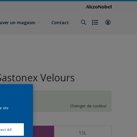
uver un magasin
Contact
Sastonex Velours
K3.03.87
Changer de couleur
e site
ormat
ect All
5L
15L