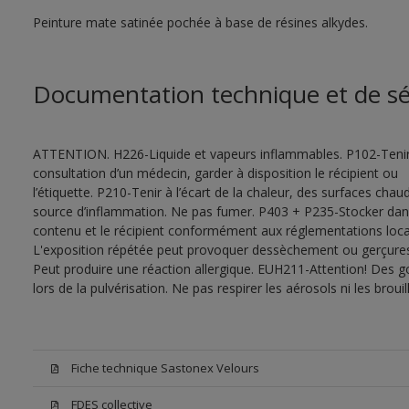
Peinture mate satinée pochée à base de résines alkydes.
Documentation technique et de sé
ATTENTION. H226-Liquide et vapeurs inflammables. P102-Tenir
consultation d’un médecin, garder à disposition le récipient ou
l’étiquette. P210-Tenir à l’écart de la chaleur, des surfaces cha
source d’inflammation. Ne pas fumer. P403 + P235-Stocker dans u
contenu et le récipient conformément aux réglementations local
L'exposition répétée peut provoquer dessèchement ou gerçures 
Peut produire une réaction allergique. EUH211-Attention! Des g
lors de la pulvérisation. Ne pas respirer les aérosols ni les bro
Fiche technique Sastonex Velours
FDES collective