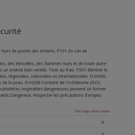
curité
 hors de portée des enfants. P101-En cas de
udes, des étincelles, des flammes nues et de toute autre
n endroit bien ventilé. Tenir au frais. P501-Eliminer le
es, régionales, nationales ou internationales. EUH066-
de la peau. EUH208-Contient de l'octhilinone (ISO).
outtelettes respirables dangereuses peuvent se former
uillards.Dangereux. Respecter les précautions d'emploi
Télécharger Adobe Reader