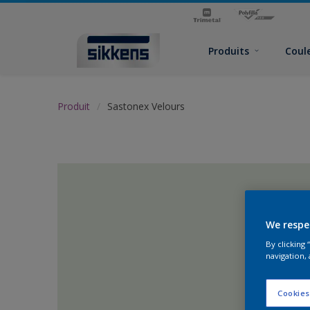
Produits
Coul
Produit
Sastonex Velours
We respe
By clicking
navigation, 
Cookies