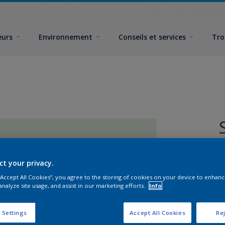
eurs
Environnement
Conseils et services
Tro
ct your privacy.
 “Accept All Cookies”, you agree to the storing of cookies on your device to enhanc
analyze site usage, and assist in our marketing efforts.
Info
F
 Settings
Accept All Cookies
Rej