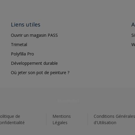
Liens utiles
A
Ouvrir un magasin PASS
S
Trimetal
W
Polyfilla Pro
Développement durable
Où jeter son pot de peinture ?
olitique de
Mentions
Conditions Générale
onfidentialité
Légales
d'Utilisation