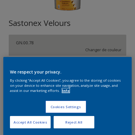
Sastonex Velours
GN.00.78
Changer de couleur
Format
We respect your privacy.
5L
15L
By clicking “Accept All Cookies”, you agree to the storing of cookies
on your device to enhance site navigation, analyze site usage, and
assist in our marketing efforts.
Info
Quantité
Calculateur de peinture
Calculer
Cookies Settings
Accept All Cookies
Reject All