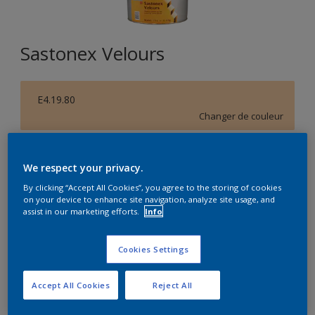
Sastonex Velours
E4.19.80
Changer de couleur
Format
We respect your privacy.
5L
15L
By clicking “Accept All Cookies”, you agree to the storing of cookies
on your device to enhance site navigation, analyze site usage, and
assist in our marketing efforts.
Info
Quantité
Calculateur de peinture
Calculer
Cookies Settings
Accept All Cookies
Reject All