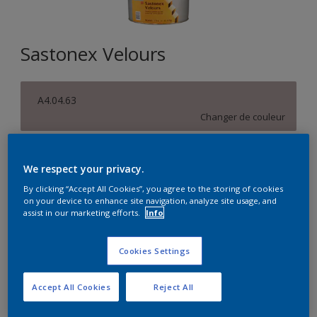
Sastonex Velours
A4.04.63
Changer de couleur
Format
We respect your privacy.
5L
15L
By clicking “Accept All Cookies”, you agree to the storing of cookies
on your device to enhance site navigation, analyze site usage, and
assist in our marketing efforts.
Info
Quantité
Calculateur de peinture
Calculer
Cookies Settings
Accept All Cookies
Reject All